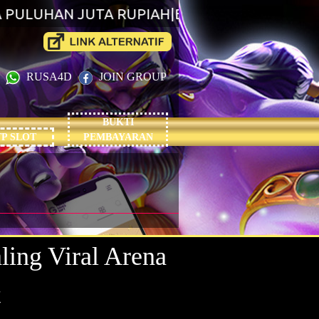
LUHAN JUTA RUPIAH|Bandar Togel & Slot 10
T
RUSA4D
JOIN GROUP
BUKTI
P SLOT
PEMBAYARAN
ling Viral Arena
t