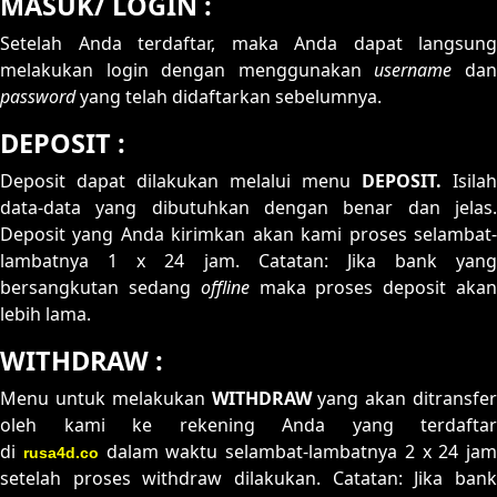
MASUK/ LOGIN :
Setelah Anda terdaftar, maka Anda dapat langsung
melakukan login dengan menggunakan
username
da
password
yang telah didaftarkan sebelumnya.
DEPOSIT :
Deposit dapat dilakukan melalui menu
DEPOSIT.
Isilah
data-data yang dibutuhkan dengan benar dan jelas.
Deposit yang Anda kirimkan akan kami proses selambat-
lambatnya 1 x 24 jam. Catatan: Jika bank yang
bersangkutan sedang
offline
maka proses deposit aka
lebih lama.
WITHDRAW :
Menu untuk melakukan
WITHDRAW
yang akan ditransfer
oleh kami ke rekening Anda yang terdaftar
di
dalam waktu selambat-lambatnya 2 x 24 jam
rusa4d.co
setelah proses withdraw dilakukan. Catatan: Jika bank