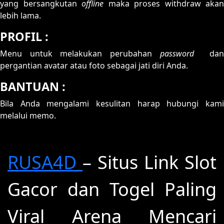
yang bersangkutan
offline
maka proses withdraw akan
lebih lama.
PROFIL :
Menu untuk melakukan perubahan
password
da
pergantian avatar atau foto sebagai jati diri Anda.
BANTUAN :
Bila Anda mengalami kesulitan harap hubungi kami
melalui memo.
RUSA4D
– Situs Link Slot
Gacor dan Togel Paling
Viral Arena Mencari