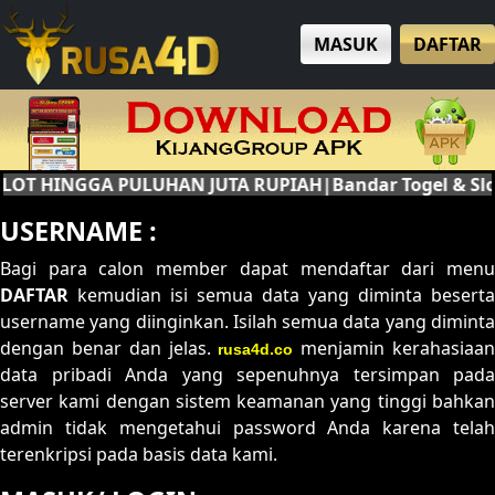
MASUK
DAFTAR
OT HINGGA PULUHAN JUTA RUPIAH|Bandar Togel & Slo
USERNAME :
Bagi para calon member dapat mendaftar dari menu
DAFTAR
kemudian isi semua data yang diminta beserta
username yang diinginkan. Isilah semua data yang diminta
dengan benar dan jelas.
menjamin kerahasiaa
rusa4d.co
data pribadi Anda yang sepenuhnya tersimpan pada
server kami dengan sistem keamanan yang tinggi bahkan
admin tidak mengetahui password Anda karena telah
terenkripsi pada basis data kami.