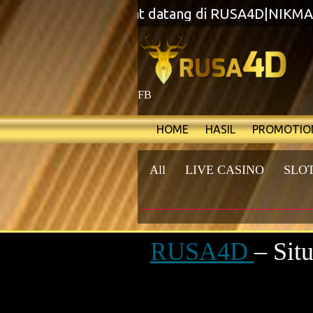
Selamat datang di RUSA4D|NIKMAT
FB
HOME
HASIL
PROMOTIO
All
LIVE CASINO
SLO
RUSA4D
– Sit