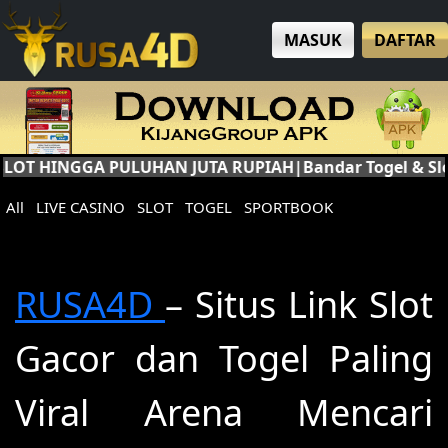
MASUK
DAFTAR
LOT HINGGA PULUHAN JUTA RUPIAH|Bandar Togel & Sl
All
LIVE CASINO
SLOT
TOGEL
SPORTBOOK
RUSA4D
– Situs Link Slot
Gacor dan Togel Paling
Viral Arena Mencari