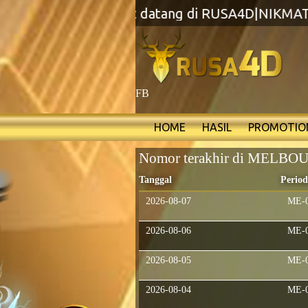
Selamat datang di RUSA4D|NIKMATI EVEN
FB
HOME
HASIL
PROMOTIO
Nomor terakhir di MELB
Tanggal
Period
2026-08-07
ME-
2026-08-06
ME-
2026-08-05
ME-
2026-08-04
ME-