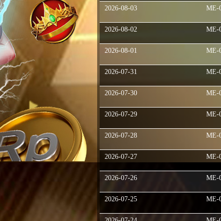
2026-08-03
ME-
2026-08-02
ME-
2026-08-01
ME-
2026-07-31
ME-
2026-07-30
ME-
2026-07-29
ME-
2026-07-28
ME-
2026-07-27
ME-
2026-07-26
ME-
2026-07-25
ME-
2026-07-24
ME-