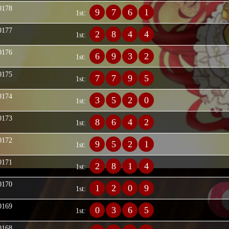
0178
9
7
6
1
1st:
0177
2
8
4
4
1st:
0176
6
9
3
2
1st:
0175
7
7
9
5
1st:
0174
3
5
2
0
1st:
0173
8
6
4
2
1st:
0172
9
5
2
1
1st:
0171
2
8
1
4
1st:
0170
1
2
0
9
1st:
0169
0
3
6
5
1st:
0168