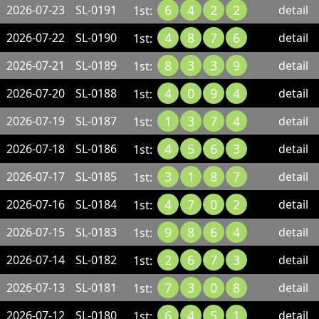
6
4
2
2
2026-07-23
SL-0191
detail
1st:
4
8
7
6
2026-07-22
SL-0190
detail
1st:
8
3
3
9
2026-07-21
SL-0189
detail
1st:
4
0
9
4
2026-07-20
SL-0188
detail
1st:
1
3
7
4
2026-07-19
SL-0187
detail
1st:
4
5
6
3
2026-07-18
SL-0186
detail
1st:
3
1
8
7
2026-07-17
SL-0185
detail
1st:
4
7
0
2
2026-07-16
SL-0184
detail
1st:
9
8
6
4
2026-07-15
SL-0183
detail
1st:
2
6
7
3
2026-07-14
SL-0182
detail
1st:
7
3
0
8
2026-07-13
SL-0181
detail
1st:
6
4
5
1
2026-07-12
SL-0180
detail
1st: