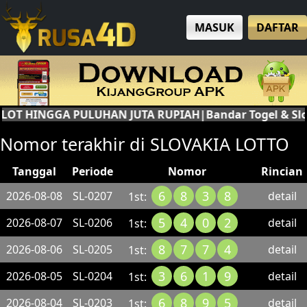
MASUK
DAFTAR
OT HINGGA PULUHAN JUTA RUPIAH|Bandar Togel & Slo
Nomor terakhir di SLOVAKIA LOTTO
Tanggal
Periode
Nomor
Rincian
6
8
3
8
2026-08-08
SL-0207
detail
1st:
5
4
0
2
2026-08-07
SL-0206
detail
1st:
8
7
7
4
2026-08-06
SL-0205
detail
1st:
3
6
1
9
2026-08-05
SL-0204
detail
1st:
6
8
9
5
2026-08-04
SL-0203
detail
1st: