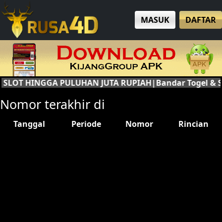
MASUK
DAFTAR
SLOT HINGGA PULUHAN JUTA RUPIAH|Bandar Togel & S
Nomor terakhir di
Tanggal
Periode
Nomor
Rincian