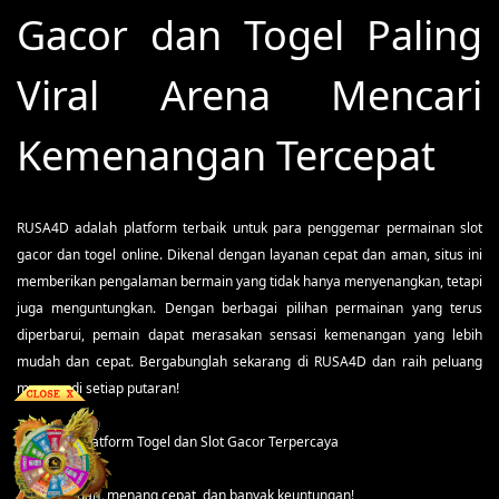
Gacor dan Togel Paling
Viral Arena Mencari
Kemenangan Tercepat
RUSA4D adalah platform terbaik untuk para penggemar permainan slot
gacor dan togel online. Dikenal dengan layanan cepat dan aman, situs ini
memberikan pengalaman bermain yang tidak hanya menyenangkan, tetapi
juga menguntungkan. Dengan berbagai pilihan permainan yang terus
diperbarui, pemain dapat merasakan sensasi kemenangan yang lebih
mudah dan cepat. Bergabunglah sekarang di RUSA4D dan raih peluang
menang di setiap putaran!
RUSA4D - Platform Togel dan Slot Gacor Terpercaya
Akses mudah, menang cepat, dan banyak keuntungan!