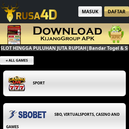
MASUK
DAFTAR
LOT HINGGA PULUHAN JUTA RUPIAH|Bandar Togel & Sl
« ALL GAMES
SPORT
SBO, VIRTUALSPORTS, CASINO AND
GAMES