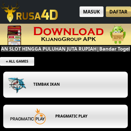
MASUK
DAFTAR
AN SLOT HINGGA PULUHAN JUTA RUPIAH|Bandar Togel 
« ALL GAMES
TEMBAK IKAN
PRAGMATIC PLAY